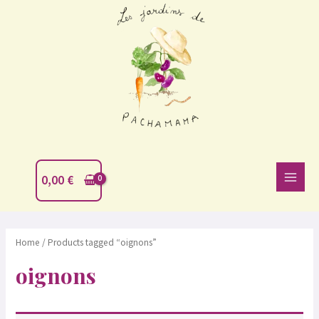
Aller
MAIN
au
MEN
contenu
0,00
€
Home
/ Products tagged “oignons”
oignons